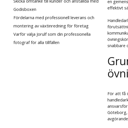
Skicka omtanke till kunder och anställda med
en gemensa
effektivt sä
Godisboxen
Fördelarna med professionell leverans och
Handledark
montering av växtinredning för företag
förutsättn
kommunikat
Varför välja Jorulf som din professionella
övningskör
fotograf för alla tillfällen
snabbare o
Gru
övn
För att få
handledark
ansvarsför
Göteborg, 
avgörande 