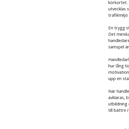
körkortet.
utvecklas 
trafikmilj
En trygg s
Det minska
handledare
samspel är 
Handledark
hur lång ti
motivation
upp en sta
När handle
avklaras, 
utbildning
till bättre