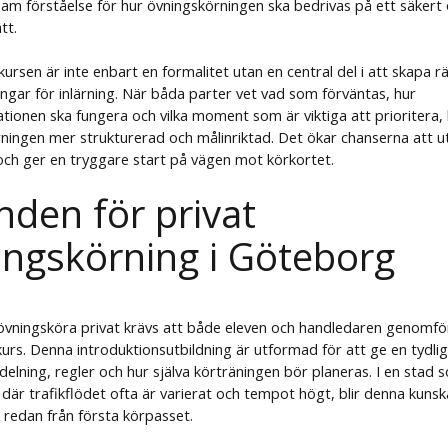
m förståelse för hur övningskörningen ska bedrivas på ett säkert
tt.
ursen är inte enbart en formalitet utan en central del i att skapa rä
ingar för inlärning. När båda parter vet vad som förväntas, hur
ionen ska fungera och vilka moment som är viktiga att prioritera, b
ningen mer strukturerad och målinriktad. Det ökar chanserna att u
ch ger en tryggare start på vägen mot körkortet.
nden för privat
ingskörning i Göteborg
 övningsköra privat krävs att både eleven och handledaren genomfö
urs. Denna introduktionsutbildning är utformad för att ge en tydlig
delning, regler och hur själva körträningen bör planeras. I en stad 
där trafikflödet ofta är varierat och tempot högt, blir denna kuns
redan från första körpasset.