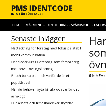
PMS IDENTCODE
INFO FÖR FÖRETAGET
HEM
MÄRKNING – IDENTIFIERING – SPÅRBARHET – LAGER
Han
Senaste inläggen
som
Nättäckning för företag med fokus på stabil
mobil kommunikation
övn
Handledarkurs i Göteborg som första steg
mot privat övningskörning
Bosch torkarblad och varför de är ett
Janis Per
populärt val
När du behöver byta bilruta och varför det
är viktigt
Hur arbets och fritidshandskar skyddar