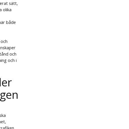
erat sätt,
 olika
 när både
 och
unskaper
stånd och
ning och i
ler
ngen
ska
het,
trafiken