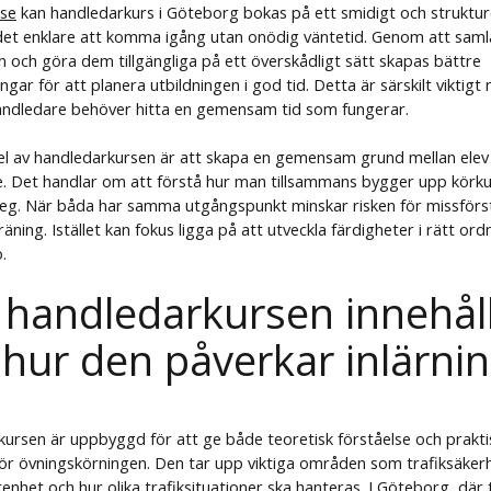
.se
kan handledarkurs i Göteborg bokas på ett smidigt och struktur
 det enklare att komma igång utan onödig väntetid. Genom att samla
len och göra dem tillgängliga på ett överskådligt sätt skapas bättre
ngar för att planera utbildningen i god tid. Detta är särskilt viktigt
andledare behöver hitta en gemensam tid som fungerar.
del av handledarkursen är att skapa en gemensam grund mellan elev
. Det handlar om att förstå hur man tillsammans bygger upp körk
teg. När båda har samma utgångspunkt minskar risken för missför
träning. Istället kan fokus ligga på att utveckla färdigheter i rätt ord
.
 handledarkursen innehål
 hur den påverkar inlärni
ursen är uppbyggd för att ge både teoretisk förståelse och prakti
för övningskörningen. Den tar upp viktiga områden som trafiksäker
enhet och hur olika trafiksituationer ska hanteras. I Göteborg, där 