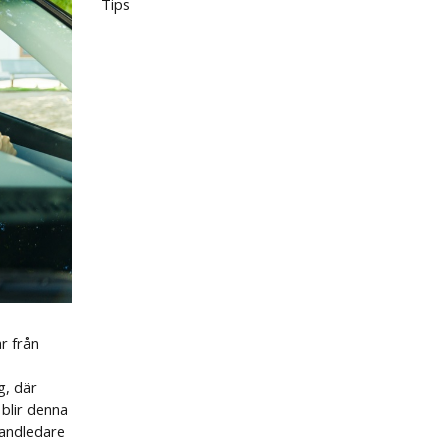
Tips
r från
g, där
 blir denna
handledare