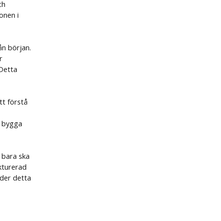
ch
onen i
ån början.
r
 Detta
tt förstå
t bygga
 bara ska
ukturerad
eder detta