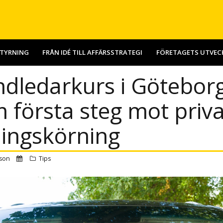
STYRNING
FRÅN IDÉ TILL AFFÄRSSTRATEGI
FÖRETAGETS UTVEC
dledarkurs i Götebor
 första steg mot priva
ingskörning
sson
Tips