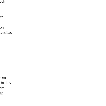
 och
tt
lir
tvecklas
r en
 bild av
som
kap