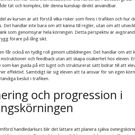
åde tät och komplex, blir denna kunskap direkt användbar.
del av kursen är att förstå vilka risker som finns i trafiken och hur 
. Det handlar inte bara om att känna till regler, utan om att utveck
änk som genomsyrar hela körningen. Detta perspektiv är avgörande
ygg förare på lång sikt.
n får också en tydlig roll genom utbildningen. Det handlar om att 
v instruktioner och feedback utan att skapa osäkerhet hos eleven. E
 som kan guida på ett lugnt och strukturerat sätt bidrar till att ele
er effektivt. Samtidigt lär sig eleven att ta ansvar för sin egen kör
ständiga beslut i trafiken.
ering och progression i
ingskörningen
mförd handledarkurs blir det lättare att planera själva övningskörn