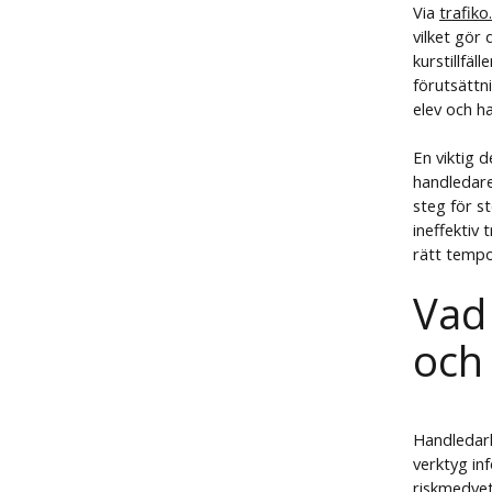
Via
trafiko
vilket gör
kurstillfäl
förutsättni
elev och h
En viktig 
handledare
steg för s
ineffektiv 
rätt tempo
Vad
och
Handledark
verktyg in
riskmedvet