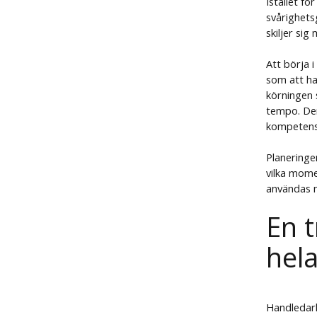
Istället fö
svårighetsg
skiljer si
Att börja 
som att ha
körningen 
tempo. Den
kompetens 
Planeringe
vilka mome
användas m
En t
hel
Handledark