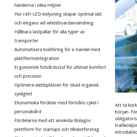
händerna i olika miljöer
Hur rätt LED-belysning skapar optimal sikt
och elegans vid whiteboardanvändning
Hållbara lastpallar för alla typer av
transporter
Automatisera bokföring för e-handel med
plattformsintegration
Ergonomisk fotvårdsstol för ultimat komfort
och precision
Optimera webbplatsen för ökad organisk
synlighet
Ekonomiska fördelar med förmåns cykel i
Att ta kör
personalvård
början. Fö
obligatori
Fördelarna med att använda Bolagos
trafikmilj
plattform för startups och tillväxtföretag
introdukti