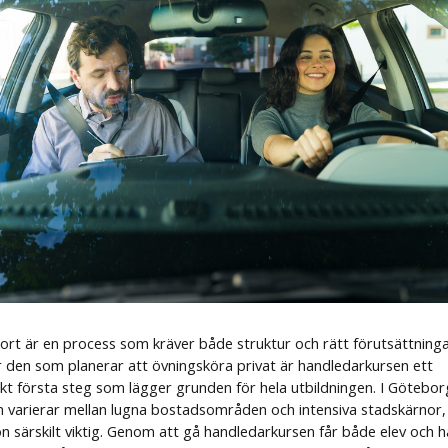
kort är en process som kräver både struktur och rätt förutsättninga
r den som planerar att övningsköra privat är handledarkursen ett
skt första steg som lägger grunden för hela utbildningen. I Götebor
ön varierar mellan lugna bostadsområden och intensiva stadskärnor,
on särskilt viktig. Genom att gå handledarkursen får både elev och 