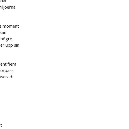
 där
miljöerna
nde moment
 kan
h högre
er upp sin
entifiera
körpass
userad.
ot