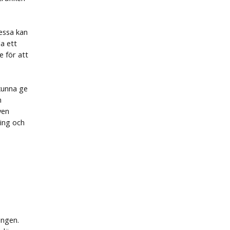
dessa kan
la ett
 för att
kunna ge
n
ven
ning och
ingen.