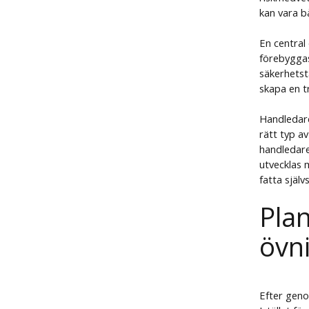
kan vara b
En central 
förebyggas
säkerhetst
skapa en tr
Handledare
rätt typ a
handledare
utvecklas m
fatta själv
Plan
övn
Efter geno