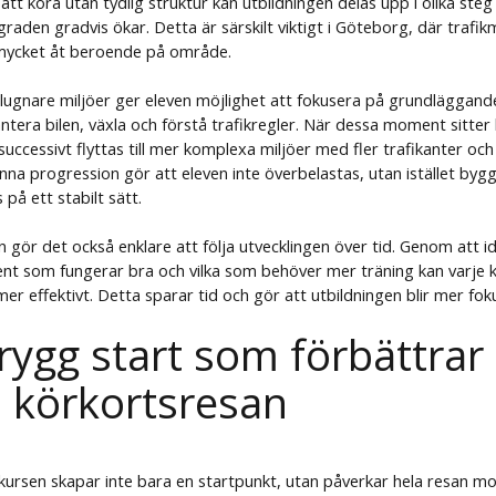
r att köra utan tydlig struktur kan utbildningen delas upp i olika steg
raden gradvis ökar. Detta är särskilt viktigt i Göteborg, där trafik
g mycket åt beroende på område.
i lugnare miljöer ger eleven möjlighet att fokusera på grundlägga
ntera bilen, växla och förstå trafikregler. När dessa moment sitter
successivt flyttas till mer komplexa miljöer med fler trafikanter oc
na progression gör att eleven inte överbelastas, utan istället bygg
på ett stabilt sätt.
n gör det också enklare att följa utvecklingen över tid. Genom att id
nt som fungerar bra och vilka som behöver mer träning kan varje 
er effektivt. Detta sparar tid och gör att utbildningen blir mer fok
rygg start som förbättrar
a körkortsresan
ursen skapar inte bara en startpunkt, utan påverkar hela resan m