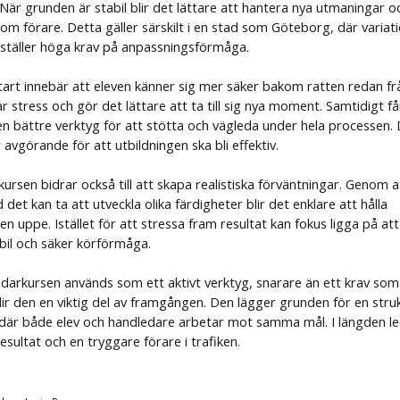
 När grunden är stabil blir det lättare att hantera nya utmaningar o
som förare. Detta gäller särskilt i en stad som Göteborg, där variati
ö ställer höga krav på anpassningsförmåga.
tart innebär att eleven känner sig mer säker bakom ratten redan fr
r stress och gör det lättare att ta till sig nya moment. Samtidigt få
n bättre verktyg för att stötta och vägleda under hela processen.
avgörande för att utbildningen ska bli effektiv.
ursen bidrar också till att skapa realistiska förväntningar. Genom a
d det kan ta att utveckla olika färdigheter blir det enklare att hålla
en uppe. Istället för att stressa fram resultat kan fokus ligga på at
bil och säker körförmåga.
darkursen används som ett aktivt verktyg, snarare än ett krav som
blir den en viktig del av framgången. Den lägger grunden för en str
 där både elev och handledare arbetar mot samma mål. I längden l
 resultat och en tryggare förare i trafiken.