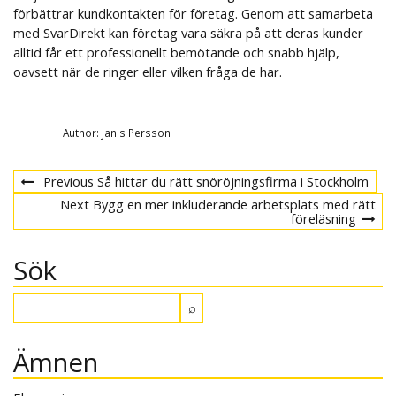
förbättrar kundkontakten för företag. Genom att samarbeta
med SvarDirekt kan företag vara säkra på att deras kunder
alltid får ett professionellt bemötande och snabb hjälp,
oavsett när de ringer eller vilken fråga de har.
Author:
Janis Persson
Previous
Previous
Så hittar du rätt snöröjningsfirma i Stockholm
Inläggsnavigering
post
Next
Next
Bygg en mer inkluderande arbetsplats med rätt
post
föreläsning
Sök
Ämnen