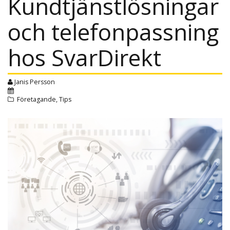
Kundtjänstlösningar
och telefonpassning
hos SvarDirekt
Janis Persson
Företagande
,
Tips